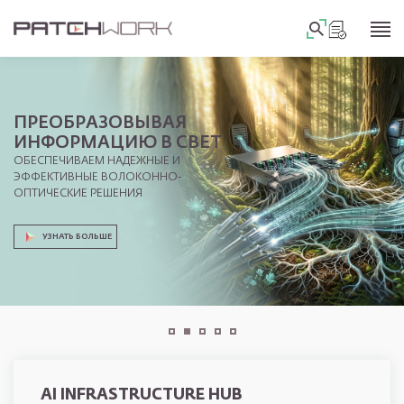
Перейти к основному содержанию
ПРЕОБРАЗОВЫВАЯ
ИНФОРМАЦИЮ В СВЕТ
ОБЕСПЕЧИВАЕМ НАДЕЖНЫЕ И
ЭФФЕКТИВНЫЕ ВОЛОКОННО-
ОПТИЧЕСКИЕ РЕШЕНИЯ
УЗНАТЬ БОЛЬШЕ
Назад
Вперёд
AI INFRASTRUCTURE HUB