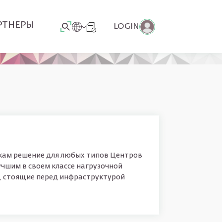
РТНЕРЫ
LOGIN
Меню учётной з
икам решение для любых типов Центров
чшим в своем классе нагрузочной
 стоящие перед инфраструктурой