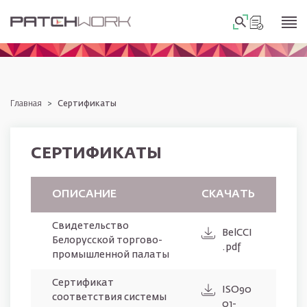
Перейти к основному содержанию
Строка навигации
главная
Сертификаты
СЕРТИФИКАТЫ
ОПИСАНИЕ
СКАЧАТЬ
Свидетельство
BelCCI
Белорусской торгово-
.pdf
промышленной палаты
Сертификат
ISO90
соответствия системы
01-