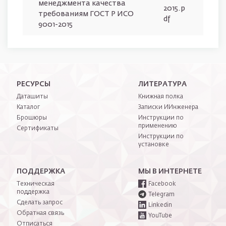
менеджмента качества
2015.p
требованиям ГОСТ Р ИСО
df
9001-2015
Нижнее меню
РЕСУРСЫ
ЛИТЕРАТУРА
Даташиты
Книжная полка
Каталог
Записки ИИнженера
Брошюры
Инструкции по
применению
Сертификаты
Инструкции по
установке
ПОДДЕРЖКА
МЫ В ИНТЕРНЕТЕ
Техническая
Facebook
поддержка
Telegram
Сделать запрос
Linkedin
Обратная связь
YouTube
Отписаться