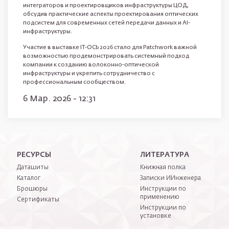
интеграторов и проектировщиков инфраструктуры ЦОД,
обсудив практические аспекты проектирования оптических
подсистем для современных сетей передачи данных и AI-
инфраструктуры.
Участие в выставке IT-ОСЬ 2026 стало для Patchwork важной
возможностью продемонстрировать системный подход
компании к созданию волоконно-оптической
инфраструктуры и укрепить сотрудничество с
профессиональным сообществом.
6 Мар. 2026 - 12:31
Нижнее меню
РЕСУРСЫ
ЛИТЕРАТУРА
Даташиты
Книжная полка
Каталог
Записки ИИнженера
Брошюры
Инструкции по
применению
Сертификаты
Инструкции по
установке