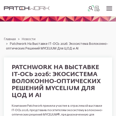
Перейти к основному содержанию
Строка навигации
главная
новости
Patchwork На Выставке IT-ОСЬ 2026: Экосистема Волоконно-
оптических Решений MYCELIUM Для ЦОД и AI
PATCHWORK НА ВЫСТАВКЕ
IT-ОСЬ 2026: ЭКОСИСТЕМА
ВОЛОКОННО-ОПТИЧЕСКИХ
РЕШЕНИЙ MYCELIUM ДЛЯ
ЦОД И AI
Компания Patchwork приняла участие в отраслевой выставке
IT-ОСЬ 2026, представив посетителям экосистему волоконно-
оптических решений MYCELIUM®, предназначенную для