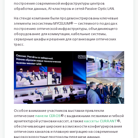
построения современной инфраструктуры центров
обработки данных, AI-кластеров и сетей Passive Optic LAN.
На стенде компании были продемонстрированы ключевые
элементы экосистемы MYCELIUM® — системного подхода к
построению оптической инфраструктуры, объединяющего
оборудование для коммутации, кабельные системы,
серверные шкафы и решения для организации оптических
трасс.
Особое внимание участников выставки привлекли
оптические
панели CERCIS
® с выдвижными лезвиями и гибкой
архитектурой установки кассет, а также
кассеты CURRANT
®,
обеспечивающие широкие возможности конфигурирования
оптических каналов и плавную миграцию на современные
высокоскоростные протоколы передачи данных.