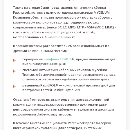
Также на стенде были представлены оптические сборки
Patchwork, которые являются ядром экосистемы MYCELIUM.
Компания обеспечивает производство и поставку сборок с
количеством волокон от 1 до 144, поддерживающих
современные интерфейсы SC, LC, MPO, MTP и VSFF (MDC, MMC) и
готовых к работе в инфраструктурах 400G и 800G,
востребованных в AI-и HPC-решениях.
В рамках экспозиции посетители смогли ознакомиться и с
другими компонентами системы:
серверными
шкафами ULMUS
®, предназначенными для
высоконагруженных ЦОД;
системой оптических кабельных каналов Mycelium
Truncus, обеспечивающей правильное хранение запаса
оптического волокна и удобную организацию трасс;
решением RapidPOL® — комплексной архитектурой для
построения сетей Passive Optic LAN.
Отдельный интерес вызвали решения для высокоплотной
коммутации и поддержки современных архитектур дата-
центров, включая системы кабель-менеджмента и шасси для
подключения blade-коммутаторов.
В течение выставки специалисты Patchwork провели серию
инженерных консультаций для партнёров, системных